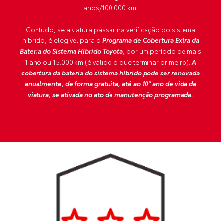
anos/100.000 km.
Contudo, se a viatura passar na verificação do sistema
híbrido, é elegível para o
Programa de Cobertura Extra da
Bateria do Sistema Híbrido Toyota
, por um período de mais
1 ano ou 15.000 km (é válido o que terminar primeiro).
A
cobertura da bateria do sistema híbrido pode ser renovada
anualmente, de forma gratuita, até ao 10º ano de vida da
viatura, se ativada no ato de manutenção programada.