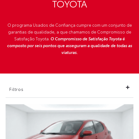
TOYOTA
O programa Usados de Confiança cumpre com um conjunto de
garantias de qualidade, a que chamamos de Compromisso de
Satisfação Toyota.
O Compromisso de Satisfação Toyota é
composto por seis pontos que asseguram a qualidade de todas as
viaturas.
Filtros