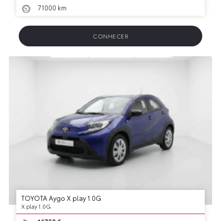
71000 km
CONHECER
TOYOTA Aygo X play 1.0G
X play 1.0G