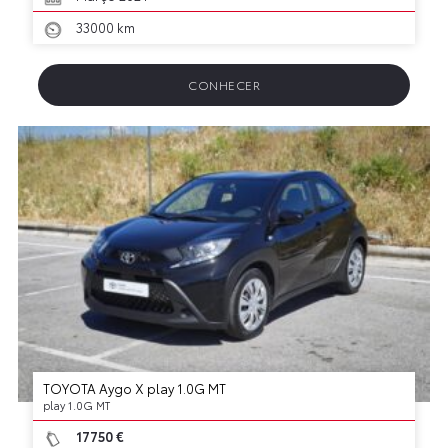
33000 km
CONHECER
TOYOTA Aygo X play 1.0G MT
play 1.0G MT
17750 €