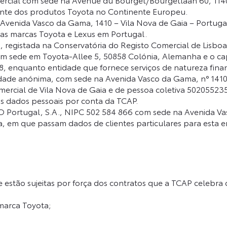
cante dos produtos Toyota no Continente Europeu.
 Avenida Vasco da Gama, 1410 – Vila Nova de Gaia – Portug
das marcas Toyota e Lexus em Portugal.
 registada na Conservatória do Registo Comercial de Lisbo
ede em Toyota-Allee 5, 50858 Colónia, Alemanha e o capita
 enquanto entidade que fornece serviços de natureza finan
iedade anónima, com sede na Avenida Vasco da Gama, n° 141
mercial de Vila Nova de Gaia e de pessoa coletiva 50205523
os dados pessoais por conta da TCAP.
 Portugal, S.A., NIPC 502 584 866 com sede na Avenida Va
a, em que passam dados de clientes particulares para esta 
estão sujeitas por força dos contratos que a TCAP celebra c
marca Toyota;