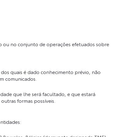
ão ou no conjunto de operações efetuados sobre
s, dos quais é dado conhecimento prévio, não
rem comunicados.
dade que lhe será facultado, e que estará
outras formas possíveis.
ntidades:
Bruxelas, Bélgica (doravante designada TME),