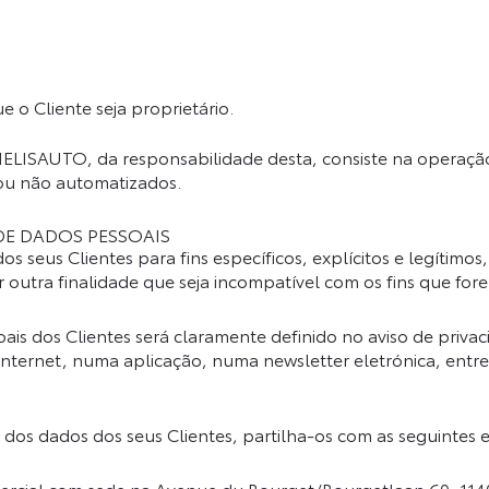
 o Cliente seja proprietário.
MELISAUTO, da responsabilidade desta, consiste na operaç
ou não automatizados.
E DADOS PESSOAIS
seus Clientes para fins específicos, explícitos e legítimo
 outra finalidade que seja incompatível com os fins que fo
s dos Clientes será claramente definido no aviso de privaci
nternet, numa aplicação, numa newsletter eletrónica, entre 
s dados dos seus Clientes, partilha-os com as seguintes e
cial com sede na Avenue du Bourget/Bourgetlaan 60, 1140 