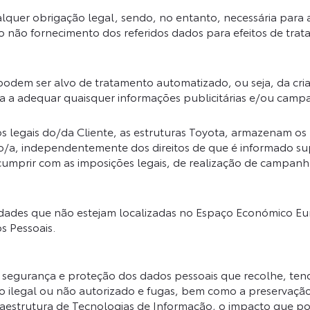
lquer obrigação legal, sendo, no entanto, necessária para
 o não fornecimento dos referidos dados para efeitos de t
odem ser alvo de tratamento automatizado, ou seja, da criaç
a a adequar quaisquer informações publicitárias e/ou camp
os legais do/da Cliente, as estruturas Toyota, armazenam o
ário/a, independentemente dos direitos de que é informado
mprir com as imposições legais, de realização de campanha
dades que não estejam localizadas no Espaço Económico Eur
 Pessoais.
egurança e proteção dos dados pessoais que recolhe, tendo
uso ilegal ou não autorizado e fugas, bem como a preservaç
aestrutura de Tecnologias de Informação, o impacto que pod