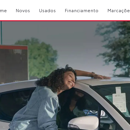
me
Novos
Usados
Financiamento
Marcaçõe